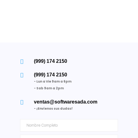
(999) 174 2150
(999) 174 2150
- Lun a Vie 9am a 6pm
- Sab 9am a 2pm
ventas@softwaresada.com
- ¡Envíenos sus dudas!